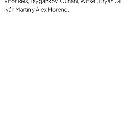
Vitor Reis, Tsygankov, Ounahi, Witsel, Bryan Gil,
Iván Martín y Álex Moreno.