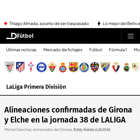
Thiago Almada, a punto de ser traspasado
Lo mejor del Betis e
Fútbol
Últimas noticias
Mercado de fichajes
Fútbol
Fórmula 1
Mo
LaLiga Primera División
Alineaciones confirmadas de Girona
y Elche en la jornada 38 de LALIGA
Míchel Sánchez, entrenador del Girona
.
Eddy Kelele (LALIGA)