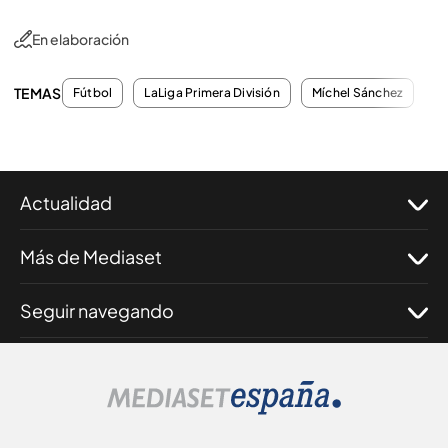
En elaboración
TEMAS
Fútbol
LaLiga Primera División
Míchel Sánchez
Ed
Actualidad
Más de Mediaset
Seguir navegando