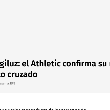
iluz: el Athletic confirma su
to cruzado
 Lezama
.
EFE
uevo varios meses fuera de los terrenos de