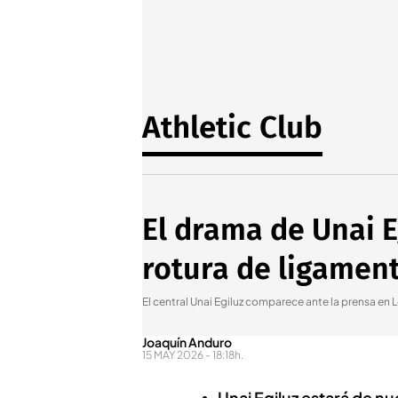
Athletic Club
El drama de Unai Eg
rotura de ligamen
El central Unai Egiluz comparece ante la prensa en
Joaquín Anduro
15 MAY 2026 - 18:18h.
Unai Egiluz estará de n