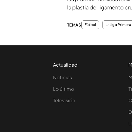
la plastia del ligamento cr
TEMAS
Fútbol
LaLiga Primera 
Actualidad
M
Noticias
M
Lo último
T
Televisión
C
D
U