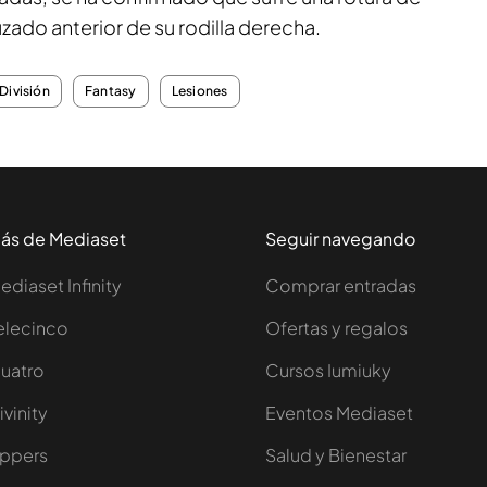
uzado anterior de su rodilla derecha.
División
Fantasy
Lesiones
ás de Mediaset
Seguir navegando
ediaset Infinity
Comprar entradas
elecinco
Ofertas y regalos
uatro
Cursos Iumiuky
ivinity
Eventos Mediaset
ppers
Salud y Bienestar