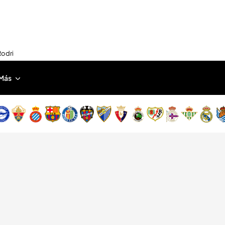
Rodri
Más