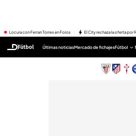
Locura con Ferran Torres en Foios
El City rechaza la oferta por 
Fútbol
Últimas noticias
Mercado de fichajes
Fútbol