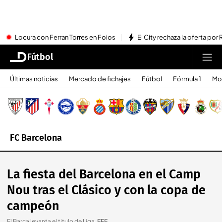
Locura con Ferran Torres en Foios
El City rechaza la oferta por 
Fútbol
Últimas noticias
Mercado de fichajes
Fútbol
Fórmula 1
Mo
FC Barcelona
La fiesta del Barcelona en el Camp
Nou tras el Clásico y con la copa de
campeón
El Barça levanta el titulo de Liga
.
EFE