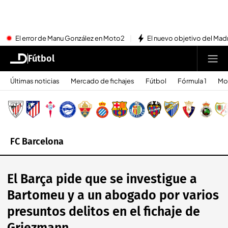
El error de Manu González en Moto2
El nuevo objetivo del Mad
Fútbol
Últimas noticias
Mercado de fichajes
Fútbol
Fórmula 1
Mo
FC Barcelona
El Barça pide que se investigue a
Bartomeu y a un abogado por varios
presuntos delitos en el fichaje de