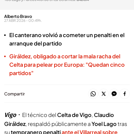
Alberto Bravo
27 ABR 2026 - 00:49h.
El canterano volvió a cometer un penalti en el
arranque del partido
Giráldez, obligado a cortar la mala racha del
Celta para pelear por Europa: "Quedan cinco
partidos"
Compartir
Vigo
El técnico del
Celta de Vigo
,
Claudio
Giráldez
, respaldó públicamente a
Yoel Lago
tras
su
tempranero penalti
ante el Villarreal sobre