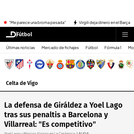
"Me parece una broma pesada"
Virgili deja dinero en el Barça
Fútbol
Últimas noticias
Mercado de fichajes
Fútbol
Fórmula 1
Mo
Celta de Vigo
La defensa de Giráldez a Yoel Lago
tras sus penaltis a Barcelona y
Villarreal: "Es competitivo"
Yoel Lago y Marcos Alonso en La Cerámica
.
LALIGA