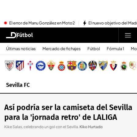
El error de Manu González en Moto2
El nuevo objetivo del Mad
Fútbol
Últimas noticias
Mercado de fichajes
Fútbol
Fórmula 1
Mo
Sevilla FC
Así podría ser la camiseta del Sevilla
para la 'jornada retro' de LALIGA
Kike Salas, celebrando un gol con el Sevilla
.
Kiko Hurtado