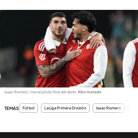
Isaac Romero, tras el pitido final del derbi
.
Kiko Hurtado
TEMAS
Fútbol
LaLiga Primera División
Isaac Romero
Mar