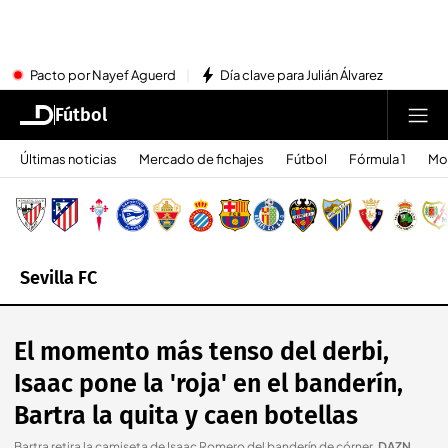
Pacto por Nayef Aguerd
Día clave para Julián Álvarez
Fútbol
Últimas noticias
Mercado de fichajes
Fútbol
Fórmula 1
Mo
Sevilla FC
El momento más tenso del derbi,
Isaac pone la 'roja' en el banderín,
Bartra la quita y caen botellas
Bartra retira la camiseta de Isaac Romero del banderín de córner
.
DAZN