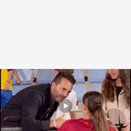
Rubén Baraja besa a su hija
.
FFCV
David Torres
08 JUN 2026 - 10:10h.
Adrian Baraja es una de las jugadoras que lidera
el Valencia CF Femenino C