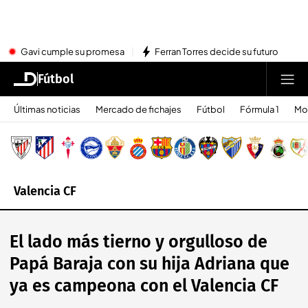
Gavi cumple su promesa
Ferran Torres decide su futuro
Fútbol
Últimas noticias
Mercado de fichajes
Fútbol
Fórmula 1
Mo
Valencia CF
El lado más tierno y orgulloso de
Papá Baraja con su hija Adriana que
ya es campeona con el Valencia CF