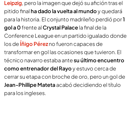
Leipzig
, pero la imagen que dejó su afición tras el
pitido final
ha dado la vuelta al mundo
y quedará
para la historia. El conjunto madrileño perdió por
1
gol a 0
frente al
Crystal Palace
la final de la
Conference League en un partido igualado donde
los de
Íñigo Pérez
no fueron capaces de
transformar en gol las ocasiones que tuvieron. El
técnico navarro estaba ante
su último encuentro
como entrenador del Rayo
y estuvo cerca de
cerrar su etapa con broche de oro, pero un gol de
Jean-Phillipe Mateta
acabó decidiendo el título
para los ingleses.