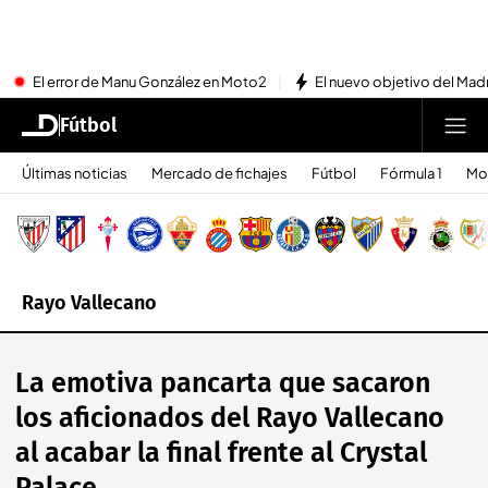
El error de Manu González en Moto2
El nuevo objetivo del Mad
Fútbol
Últimas noticias
Mercado de fichajes
Fútbol
Fórmula 1
Mo
Rayo Vallecano
La emotiva pancarta que sacaron
los aficionados del Rayo Vallecano
al acabar la final frente al Crystal