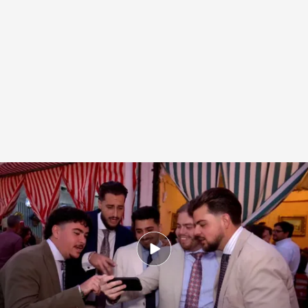
La afición del Real Betis se vuelve del Rayo por un día
.
ElDesmarque
Celia Pérez
08 MAY 2026 - 10:47h.
La afición verdiblanca se vuelve del Rayo por
un día