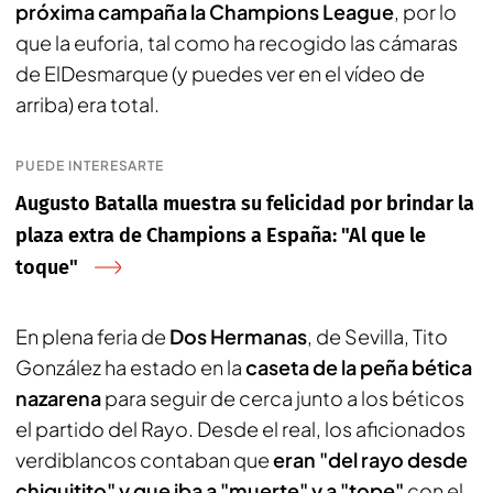
próxima campaña la Champions League
, por lo
que la euforia, tal como ha recogido las cámaras
de
ElDesmarque
(y puedes ver en el vídeo de
arriba) era total.
PUEDE INTERESARTE
Augusto Batalla muestra su felicidad por brindar la
plaza extra de Champions a España: "Al que le
toque"
En plena feria de
Dos Hermanas
, de Sevilla, Tito
González ha estado en la
caseta de la peña bética
nazarena
para seguir de cerca junto a los béticos
el partido del Rayo. Desde el real, los aficionados
verdiblancos contaban que
eran "del rayo desde
chiquitito" y que iba a "muerte" y a "tope"
con el