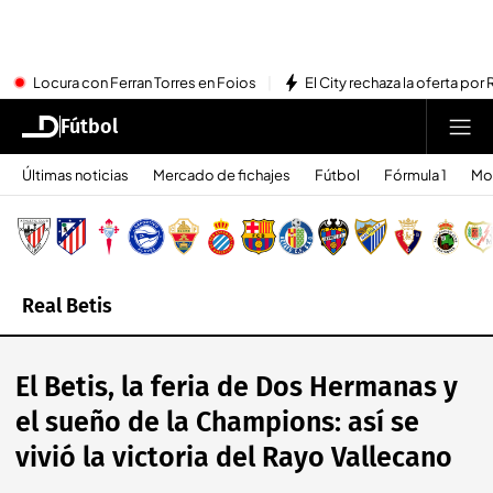
Locura con Ferran Torres en Foios
El City rechaza la oferta por 
Fútbol
Últimas noticias
Mercado de fichajes
Fútbol
Fórmula 1
Mo
Real Betis
El Betis, la feria de Dos Hermanas y
el sueño de la Champions: así se
vivió la victoria del Rayo Vallecano