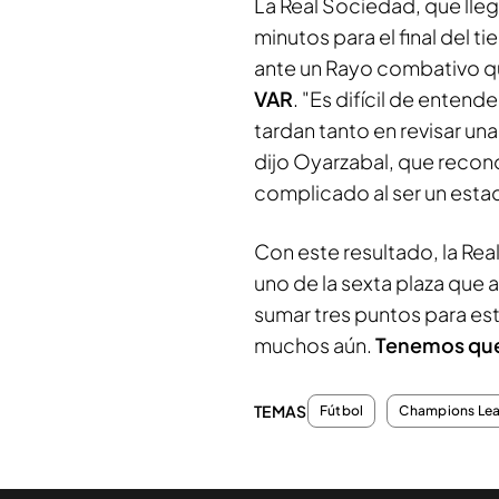
La Real Sociedad, que llegó
minutos para el final del
ante un Rayo combativo qu
VAR
. "Es difícil de enten
tardan tanto en revisar un
dijo Oyarzabal, que recon
complicado al ser un estad
Con este resultado, la Re
uno de la sexta plaza que
sumar tres puntos para es
muchos aún.
Tenemos que
TEMAS
Fútbol
Champions Le