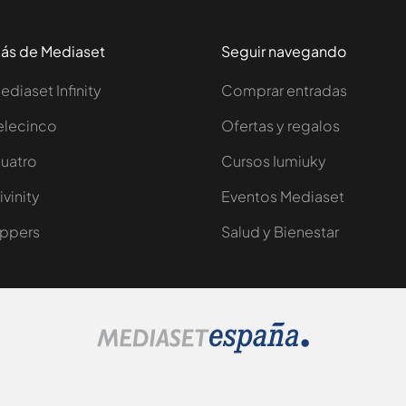
ás de Mediaset
Seguir navegando
ediaset Infinity
Comprar entradas
elecinco
Ofertas y regalos
uatro
Cursos Iumiuky
ivinity
Eventos Mediaset
ppers
Salud y Bienestar