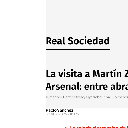
Real Sociedad
La visita a Martín
Arsenal: entre abr
Turrientes, Barrenetxea y Oyarzabal, con Zubimendi
Pablo Sánchez
30 ABR 2026 - 11:42h.
La rajada de un mito de 