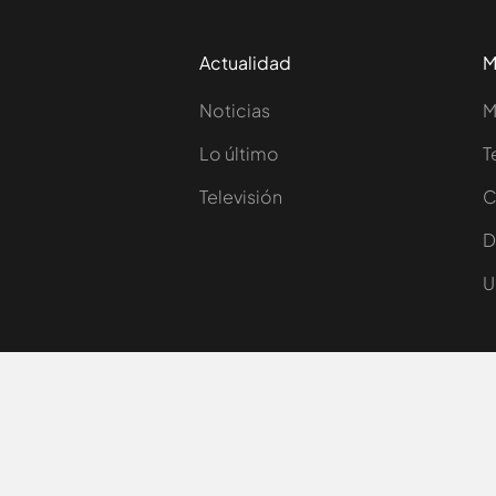
Actualidad
M
Noticias
M
Lo último
T
Televisión
C
D
U