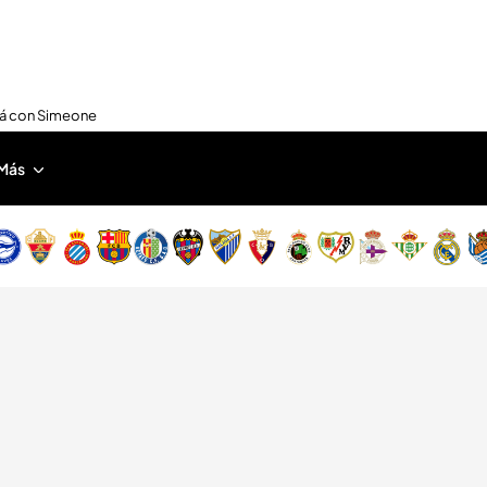
nirá con Simeone
Más