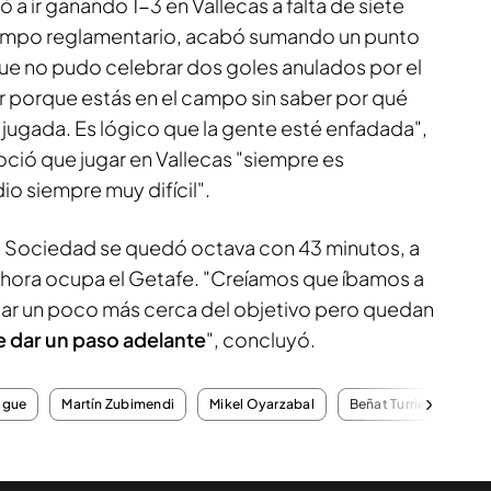
 a ir ganando 1-3 en Vallecas a falta de siete
 tiempo reglamentario, acabó sumando un punto
e no pudo celebrar dos goles anulados por el
der porque estás en el campo sin saber por qué
a jugada. Es lógico que la gente esté enfadada",
oció que jugar en Vallecas "siempre es
io siempre muy difícil".
al Sociedad se quedó octava con 43 minutos, a
 ahora ocupa el Getafe. "Creíamos que íbamos a
tar un poco más cerca del objetivo pero quedan
 dar un paso adelante
", concluyó.
ague
Martín Zubimendi
Mikel Oyarzabal
Beñat Turrientes