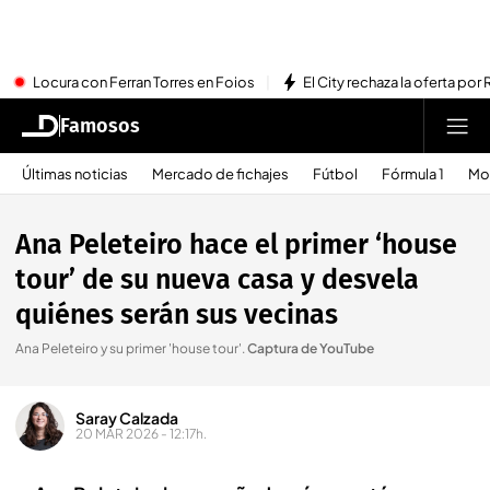
Locura con Ferran Torres en Foios
El City rechaza la oferta por 
Famosos
Últimas noticias
Mercado de fichajes
Fútbol
Fórmula 1
Mo
Ana Peleteiro hace el primer ‘house
tour’ de su nueva casa y desvela
quiénes serán sus vecinas
Ana Peleteiro y su primer 'house tour'
.
Captura de YouTube
Saray Calzada
20 MAR 2026 - 12:17h.