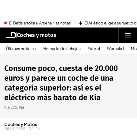
El Betis arrolla al Arsenal: las notas
El Atlético elige a su nuevo 
Coches y motos
Últimas noticias
Mercado de fichajes
Fútbol
Fórmula 1
Mo
Consume poco, cuesta de 20.000
euros y parece un coche de una
categoría superior: así es el
eléctrico más barato de Kia
Kia EV2
.
Kia
Coches y Motos
08 JUL 2026 - 04:12h.