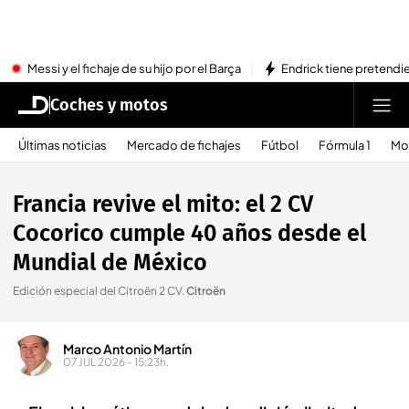
Messi y el fichaje de su hijo por el Barça
Endrick tiene pretendi
Coches y motos
Últimas noticias
Mercado de fichajes
Fútbol
Fórmula 1
Mo
Francia revive el mito: el 2 CV
Cocorico cumple 40 años desde el
Mundial de México
Edición especial del Citroën 2 CV
.
Citroën
Marco Antonio Martín
07 JUL 2026 - 15:23h.