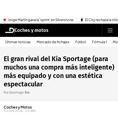
Jorge Martín gana la 'sprint' en Silverstone
El City rechaza la ofe
Coches y motos
Últimas noticias
Mercado de fichajes
Fútbol
Fórmula 1
Mo
El gran rival del Kia Sportage (para
muchos una compra más inteligente)
más equipado y con una estética
espectacular
Kia Sportage
.
Kia
Coches y Motos
03 JUN 2026 - 03:48h.