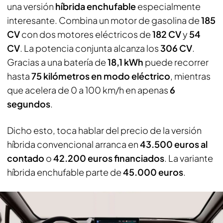
una versión
híbrida enchufable
especialmente
interesante. Combina un motor de gasolina de
185
CV
con dos motores eléctricos de
182 CV
y
54
CV
. La potencia conjunta alcanza los
306 CV
.
Gracias a una batería de
18,1 kWh
puede recorrer
hasta
75 kilómetros en modo eléctrico
, mientras
que acelera de 0 a 100 km/h en apenas
6
segundos
.
Dicho esto, toca hablar del precio de la versión
híbrida convencional arranca en
43.500 euros al
contado
o
42.200 euros financiados
. La variante
híbrida enchufable parte de
45.000 euros
.