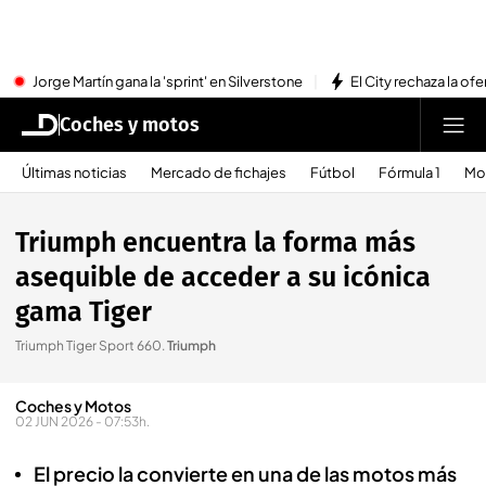
Jorge Martín gana la 'sprint' en Silverstone
El City rechaza la ofe
Coches y motos
Últimas noticias
Mercado de fichajes
Fútbol
Fórmula 1
Mo
Triumph encuentra la forma más
asequible de acceder a su icónica
gama Tiger
Triumph Tiger Sport 660
.
Triumph
Coches y Motos
02 JUN 2026 - 07:53h.
El precio la convierte en una de las motos más