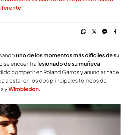
diferente"
esando
uno de los momentos más difíciles de su
ano se encuentra
lesionado de su muñeca
edido competir en Roland Garros y anunciar hace
a a estar en los dos principales torneos de
´s y
Wimbledon
.