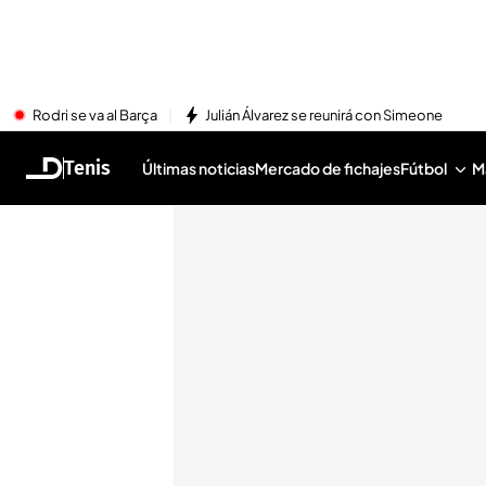
Rodri se va al Barça
Julián Álvarez se reunirá con Simeone
Tenis
Últimas noticias
Mercado de fichajes
Fútbol
M