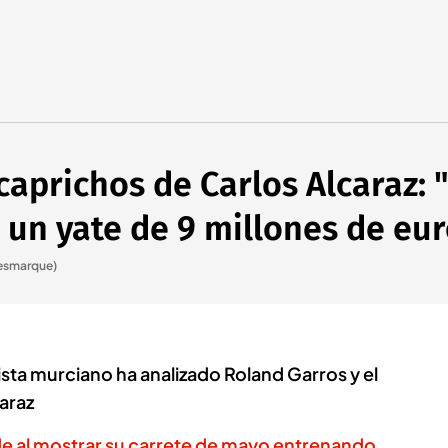
s caprichos de Carlos Alcaraz:
un yate de 9 millones de eur
Desmarque)
ista murciano ha analizado Roland Garros y el
araz
de al mostrar su carrete de mayo entrenando