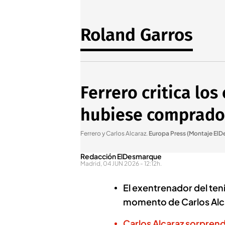
Roland Garros
Ferrero critica lo
hubiese comprado 
Ferrero y Carlos Alcaraz
.
Europa Press (Montaje El
Redacción ElDesmarque
Madrid, 04 JUN 2026 - 12:12h.
El exentrenador del ten
momento de Carlos Alc
Carlos Alcaraz sorpren