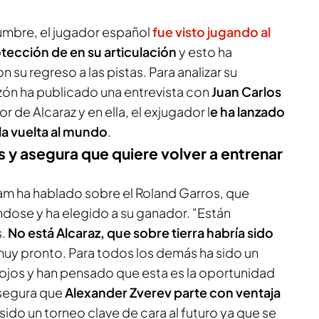
umbre, el jugador español
fue visto jugando al
rotección de en su articulación
y esto ha
su regreso a las pistas. Para analizar su
zón
ha publicado una entrevista con
Juan Carlos
r de Alcaraz y en ella, el exjugador l
e ha lanzado
la vuelta al mundo
.
s y asegura que quiere volver a entrenar
am ha hablado sobre el Roland Garros, que
dose y ha elegido a su ganador. "Están
s.
No está Alcaraz, que sobre tierra habría sido
 muy pronto. Para todos los demás ha sido un
 ojos y han pensado que esta es la oportunidad
 asegura que
Alexander Zverev parte con ventaja
sido un torneo clave de cara al futuro ya que se