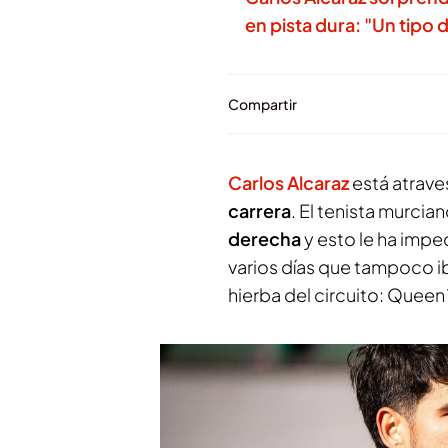
en pista dura: "Un tipo 
Compartir
Carlos Alcaraz
está atrav
carrera
. El tenista murci
derecha
y esto le ha imp
varios días que tampoco ib
hierba del circuito: Queen