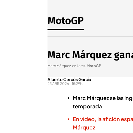
MotoGP
Marc Márquez gana l
Marc Márquez, en Jerez
.
MotoGP
Alberto Cercós García
25 ABR 2026 - 15:29h.
Marc Márquez se las inge
temporada
En vídeo, la afición esp
Márquez