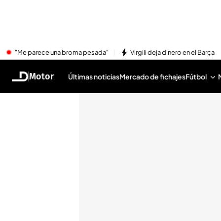
"Me parece una broma pesada"
Virgili deja dinero en el Barça
Motor
Últimas noticias
Mercado de fichajes
Fútbol