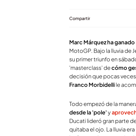
Compartir
Marc Márquez ha ganado l
MotoGP. Bajo la lluvia de J
su primer triunfo en sába
'
masterclass
' de
cómo gest
decisión que pocas veces s
Franco Morbidelli
le acom
Todo empezó de la manera
desde la '
pole
'
y
aprovecha
Ducati lideró gran parte de 
quitaba el ojo. La lluvia e