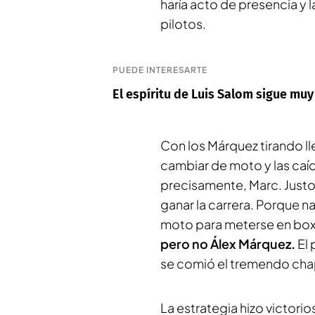
haría acto de presencia y 
pilotos.
PUEDE INTERESARTE
El espíritu de Luis Salom sigue muy
Con los Márquez tirando lleg
cambiar de moto y las caída
precisamente, Marc. Justo 
ganar la carrera. Porque n
moto para meterse en box
pero no Álex Márquez.
El 
se comió el tremendo cha
La estrategia hizo victori