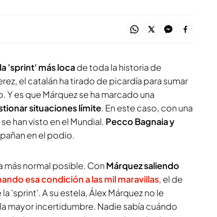
a '
sprint
' más loca
de toda la historia de
erez, el catalán ha tirado de picardía para sumar
do. Y es que Márquez se ha marcado una
ionar situaciones límite
. En este caso, con una
e han visto en el Mundial.
Pecco Bagnaia y
pañan en el podio.
 más normal posible. Con
Márquez saliendo
ndo esa condición a las mil maravillas
, el de
la '
sprint
'. A su estela, Álex Márquez no le
ra la mayor incertidumbre. Nadie sabía cuándo