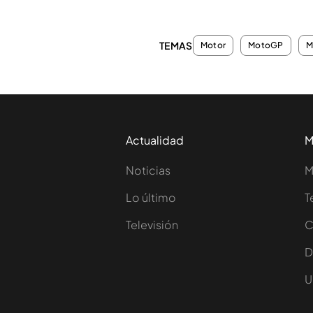
TEMAS
Motor
MotoGP
M
Actualidad
M
Noticias
M
Lo último
T
Televisión
C
D
U