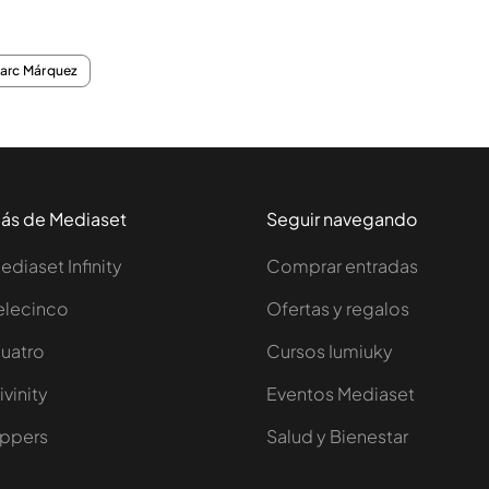
arc Márquez
ás de Mediaset
Seguir navegando
ediaset Infinity
Comprar entradas
elecinco
Ofertas y regalos
uatro
Cursos Iumiuky
ivinity
Eventos Mediaset
ppers
Salud y Bienestar