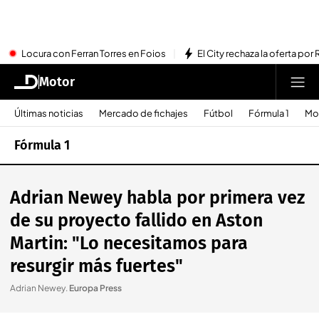
Locura con Ferran Torres en Foios
El City rechaza la oferta por 
Motor
Últimas noticias
Mercado de fichajes
Fútbol
Fórmula 1
Mo
Fórmula 1
Adrian Newey habla por primera vez
de su proyecto fallido en Aston
Martin: "Lo necesitamos para
resurgir más fuertes"
Adrian Newey
.
Europa Press