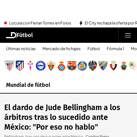
Locura con Ferran Torres en Foios
El City rechaza la oferta por 
Fútbol
Últimas noticias
Mercado de fichajes
Fútbol
Fórmula 1
Mo
Mundial de fútbol
El dardo de Jude Bellingham a los
árbitros tras lo sucedido ante
México: "Por eso no hablo"
Bellingham, tras uno de sus goles ante México.
.
Cordon Press