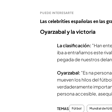
PUEDE INTERESARTE
Las celebrities españolas en las gr
Oyarzabal y la victoria
La clasificación:
"Han ente
iba a entrañarnos este riv
pegada de nuestros delant
Oyarzabal:
"Es na persona
mueven los hilos del fútbol
verdaderamente importante
persona accesible, asequib
TEMAS
Fútbol
Mundial de fút