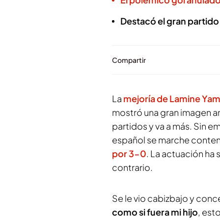
Destacó el gran partido
Compartir
La
mejoría de Lamine Yama
mostró una gran imagen a
partidos y va a más. Sin e
español se marche content
por 3-0
. La actuación ha 
contrario.
Se le vio cabizbajo y conc
como si fuera mi hijo
, es