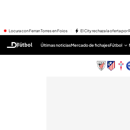
Locura con Ferran Torres en Foios
El City rechaza la oferta por 
Fútbol
Últimas noticias
Mercado de fichajes
Fútbol