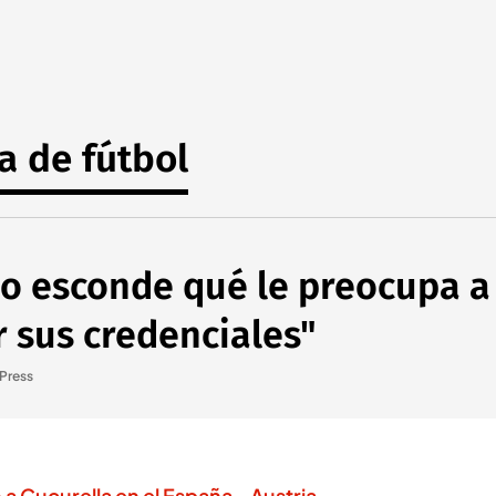
a de fútbol
 no esconde qué le preocupa 
 sus credenciales"
Press
a Cucurella en el España - Austria