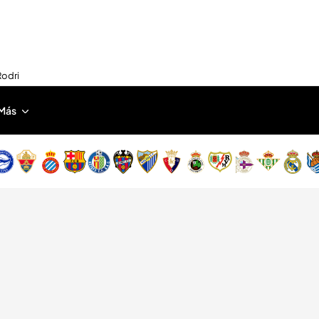
Rodri
Más