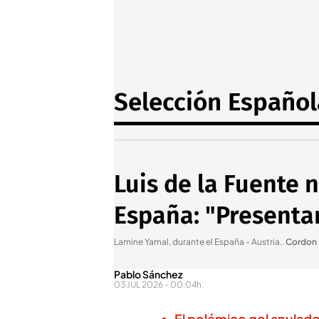
Selección Español
Luis de la Fuente
España: "Presentar
Lamine Yamal, durante el España - Austria.
.
Cordon 
Pablo Sánchez
03 JUL 2026 - 00:04h.
El polémico gol anulado 