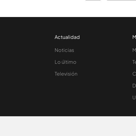
Actualidad
M
Noticias
M
Lo último
T
Televisión
C
D
U