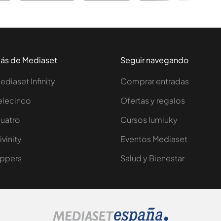
ás de Mediaset
Seguir navegando
ediaset Infinity
Comprar entradas
elecinco
Ofertas y regalos
uatro
Cursos Iumiuky
ivinity
Eventos Mediaset
ppers
Salud y Bienestar