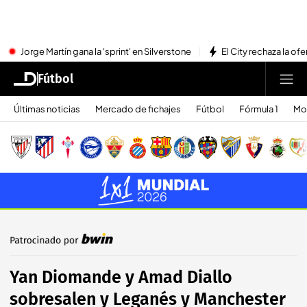
Jorge Martín gana la 'sprint' en Silverstone
El City rechaza la ofe
Fútbol
Últimas noticias
Mercado de fichajes
Fútbol
Fórmula 1
Mo
Yan Diomande y Amad Diallo
sobresalen y Leganés y Manchester