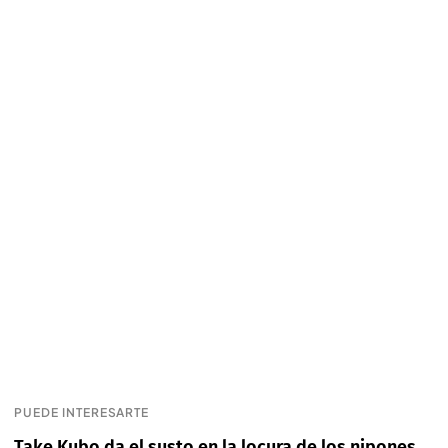
PUEDE INTERESARTE
Take Kubo da el susto en la locura de los nipones