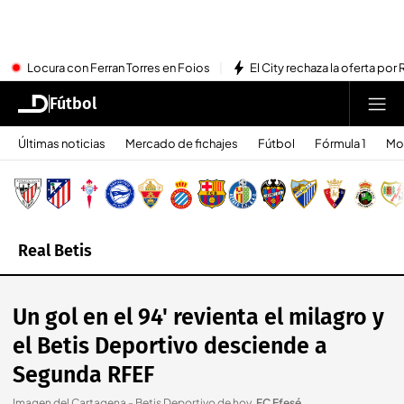
Locura con Ferran Torres en Foios
El City rechaza la oferta por 
Fútbol
Últimas noticias
Mercado de fichajes
Fútbol
Fórmula 1
Mo
Real Betis
Un gol en el 94' revienta el milagro y
el Betis Deportivo desciende a
Segunda RFEF
Imagen del Cartagena - Betis Deportivo de hoy
.
FC Efesé