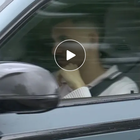
tar cansado de la situación que rodea al
bre los problemas de vestuario del Real Madrid
 Mourinho: "Te da impotencia"
por los aires en esta última semana. Cuando
 ganar título durante la temporada
llegan los
entre ellos
. La tensión ha estallado por los aires