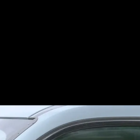
D
ridismo a los jugadores a la s
 Valdebebas