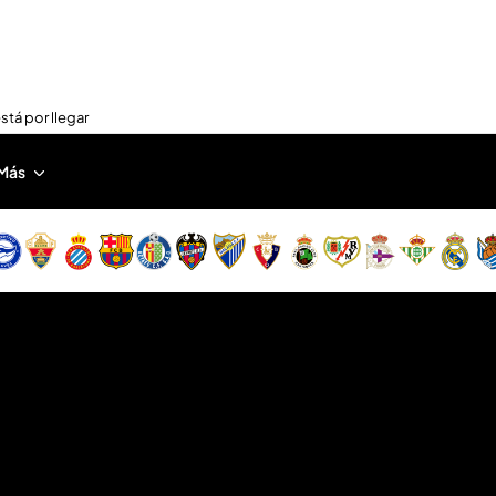
stá por llegar
Más