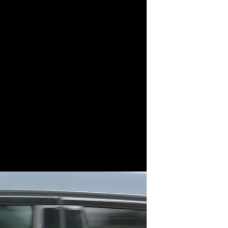
ani Ceballos saliendo de Valdebebas
.
Cordon Press
alida del