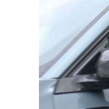
Saray Calzada
08 MAY 2026 - 15:23h.
El madridismo parece es
equipo
Iker Casillas se moja so
y el posible regreso de
Compartir
El
Real Madrid
ha saltado 
parecía que lo peor era no
jugadores y se enfrentan 