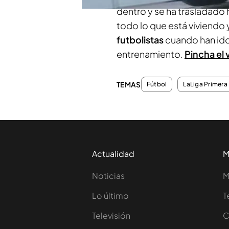
dentro y se ha trasladado
todo lo que está viviendo 
futbolistas
cuando han ido
entrenamiento.
Pincha el 
TEMAS
Fútbol
LaLiga Primera 
Actualidad
M
Noticias
M
Lo último
T
Televisión
C