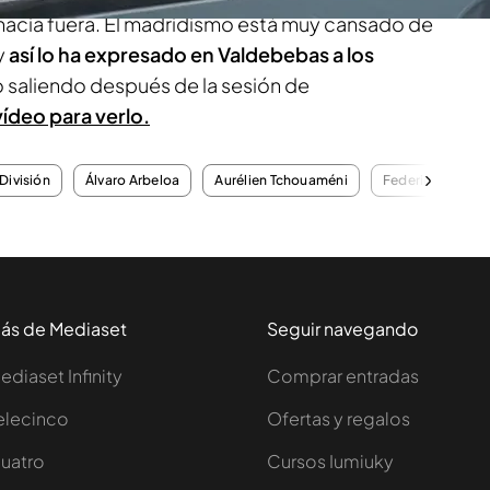
 hacia fuera. El madridismo está muy cansado de
y
así lo ha expresado en Valdebebas a los
 saliendo después de la sesión de
vídeo para verlo.
División
Álvaro Arbeloa
Aurélien Tchouaméni
Federico Valver
ás de Mediaset
Seguir navegando
ediaset Infinity
Comprar entradas
elecinco
Ofertas y regalos
uatro
Cursos Iumiuky