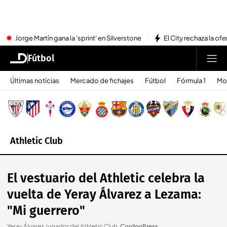
Jorge Martín gana la 'sprint' en Silverstone
El City rechaza la ofe
Fútbol
Últimas noticias
Mercado de fichajes
Fútbol
Fórmula 1
Mo
Athletic Club
El vestuario del Athletic celebra la
vuelta de Yeray Álvarez a Lezama:
"Mi guerrero"
Yeray Álvarez, jugador del Athletic Club
.
CordonPress