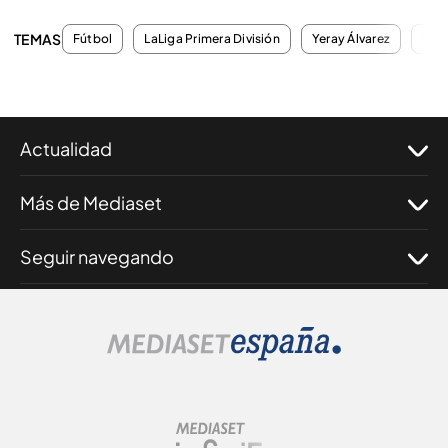
TEMAS
Fútbol
LaLiga Primera División
Yeray Álvarez
Est
Actualidad
Más de Mediaset
Seguir navegando