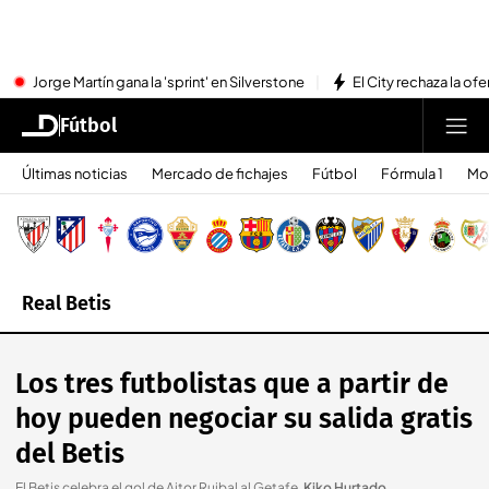
Jorge Martín gana la 'sprint' en Silverstone
El City rechaza la ofe
Fútbol
Últimas noticias
Mercado de fichajes
Fútbol
Fórmula 1
Mo
Real Betis
Los tres futbolistas que a partir de
hoy pueden negociar su salida gratis
del Betis
El Betis celebra el gol de Aitor Ruibal al Getafe
.
Kiko Hurtado