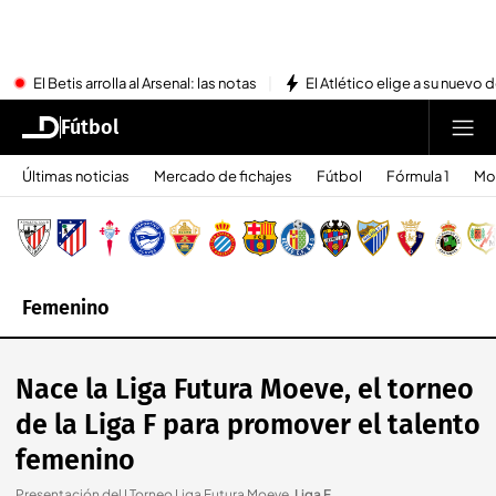
El Betis arrolla al Arsenal: las notas
El Atlético elige a su nuevo 
Fútbol
Últimas noticias
Mercado de fichajes
Fútbol
Fórmula 1
Mo
Femenino
Nace la Liga Futura Moeve, el torneo
de la Liga F para promover el talento
femenino
Presentación del I Torneo Liga Futura Moeve
.
Liga F