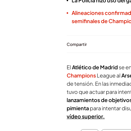
La Policía hizo uso del g
Alineaciones confirmada
semifinales de Champi
Compartir
El
Atlético de Madrid
se en
Champions
League al
Ars
de tensión. En las inmedia
tuvo que actuar para inten
lanzamientos de objetivos
pimienta
para intentar dis
vídeo superior.