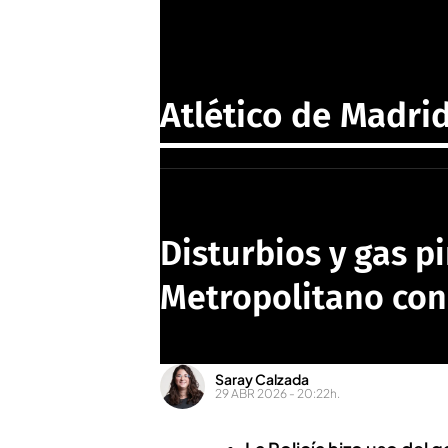
Atlético de Madri
Disturbios y gas p
Metropolitano con
Saray Calzada
29 ABR 2026 - 20:22h.