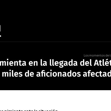
d
Los momentos de ten
imienta en la llegada del Atlé
 miles de aficionados afecta