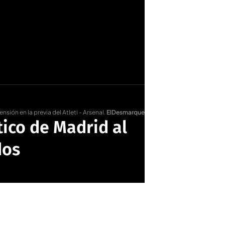
sión en la previa del Atleti - Arsenal
.
ElDesmarque
tico de Madrid al
dos