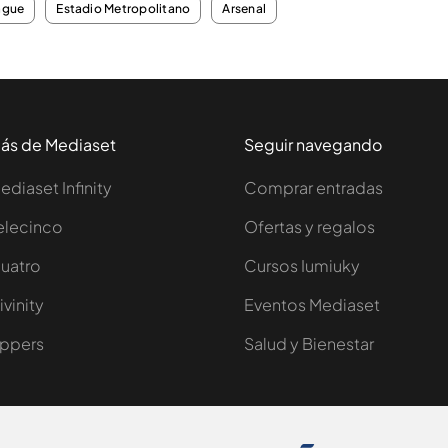
ague
Estadio Metropolitano
Arsenal
ás de Mediaset
Seguir navegando
ediaset Infinity
Comprar entradas
elecinco
Ofertas y regalos
uatro
Cursos Iumiuky
ivinity
Eventos Mediaset
ppers
Salud y Bienestar