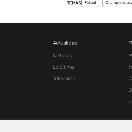
TEMAS
Fútbol
Champions Le
Actualidad
M
Noticias
M
Lo último
T
Televisión
C
D
U