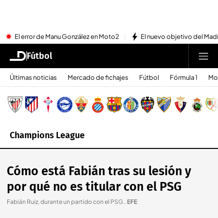
El error de Manu González en Moto2
El nuevo objetivo del Mad
Fútbol
Últimas noticias
Mercado de fichajes
Fútbol
Fórmula 1
Mo
Champions League
Cómo está Fabián tras su lesión y
por qué no es titular con el PSG
Fabián Ruiz, durante un partido con el PSG.
.
EFE