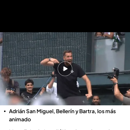
La increíble fiesta de los jugadores del Betis tras acceder a la Conference
League
Éxtasis en el Benito Villamarín: de
los besos de Adrián a la locura de
Isco, Manu Fajardo y Héctor Bellerín
Pepe Jiménez
09 MAY 2025 - 16:21h.
Adrián San Miguel, Bellerín y Bartra, los más
animado