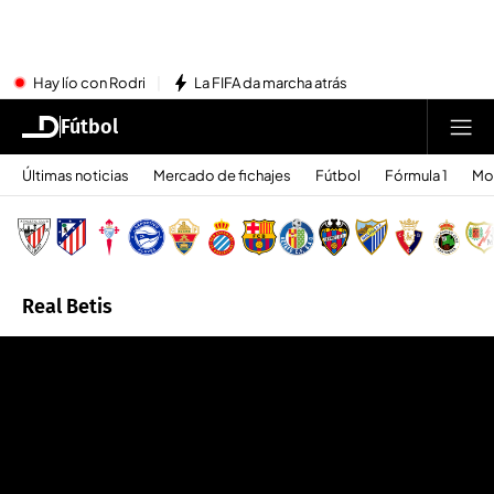
Hay lío con Rodri
La FIFA da marcha atrás
Fútbol
Últimas noticias
Mercado de fichajes
Fútbol
Fórmula 1
Mo
Real Betis