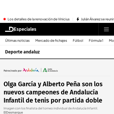
Los detalles de la renovación de Vinicius
Julián Álvarez se reu
Especiales
Últimas noticias
Mercado de fichajes
Fútbol
Fórmula 1
Mo
Deporte andaluz
Olga García y Alberto Peña son los
nuevos campeones de Andalucía
Infantil de tenis por partida doble
Imagen con los finalista del torneo individual de Andalucía Infantil
.
ElDesmarque