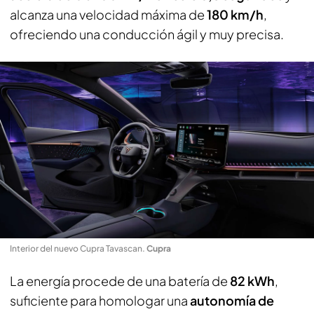
alcanza una velocidad máxima de
180 km/h
,
ofreciendo una conducción ágil y muy precisa.
Interior del nuevo Cupra Tavascan
.
Cupra
La energía procede de una batería de
82 kWh
,
suficiente para homologar una
autonomía de