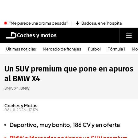
"Me parece una broma pesada"
Badosa, en el hospital
Coches y motos
Últimas noticias
Mercado de fichajes
Fútbol
Fórmula 1
Mo
Un SUV premium que pone en apuros
al BMW X4
BMW X4
.
BMW
Coches y Motos
08 JUL 2026 - 17:17h.
Deportivo, muy bonito, 186 CV y en oferta
BMW o Mercedes no tienen un SUV premium