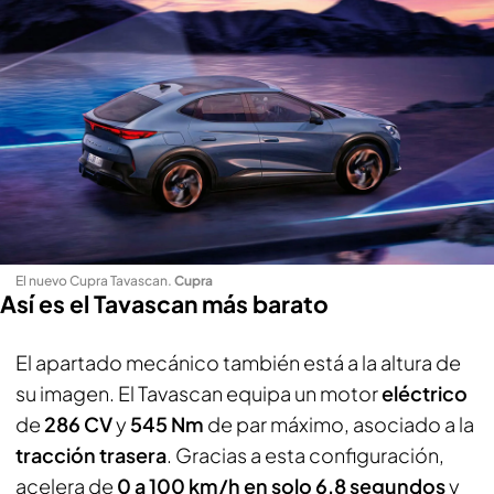
El nuevo Cupra Tavascan
.
Cupra
Así es el Tavascan más barato
El apartado mecánico también está a la altura de
su imagen. El Tavascan equipa un motor
eléctrico
de
286 CV
y
545 Nm
de par máximo, asociado a la
tracción trasera
. Gracias a esta configuración,
acelera de
0 a 100 km/h en solo 6,8 segundos
y