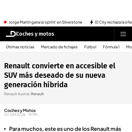
Jorge Martín gana la 'sprint' en Silverstone
El City rechaza la ofe
Coches y motos
Últimas noticias
Mercado de fichajes
Fútbol
Fórmula 1
Mo
Renault convierte en accesible el
SUV más deseado de su nueva
generación híbrida
Renault Austral
.
Renault
Coches y Motos
02 JUN 2026 - 19:19h.
Para muchos, este es uno de los Renault más