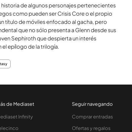
a historia de algunos personajes pertenecientes
juegos como pueden ser Crisis Core o el propio
 un título de móviles enfocado al gacha, pero
endental que no sólo presenta a Glenn desde sus
 joven Sephiroth que despierta un interés
el epílogo de la trilogía.
ntasy
ás de Mediaset
Seguir navegando
ediaset Infinity
Comprar entradas
elecinco
Ofertas y regalos