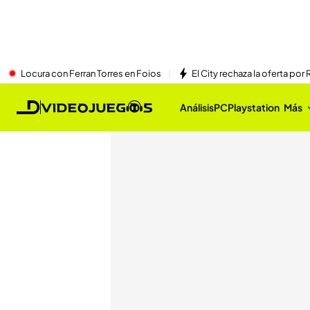
Locura con Ferran Torres en Foios
El City rechaza la oferta por 
Análisis
PC
Playstation
Más