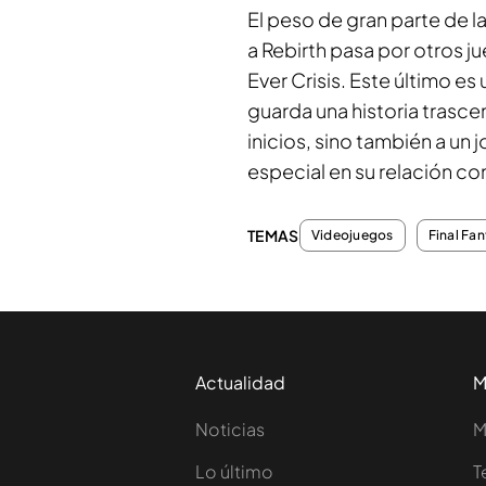
El peso de gran parte de l
a Rebirth pasa por otros 
Ever Crisis. Este último es
guarda una historia trasc
inicios, sino también a un
especial en su relación con 
TEMAS
Videojuegos
Final Fa
Actualidad
M
Noticias
M
Lo último
T