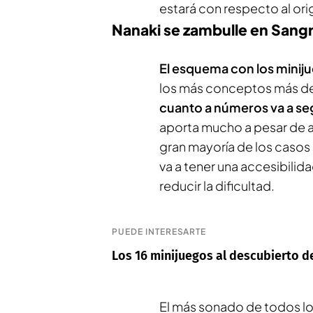
estará con respecto al ori
Nanaki se zambulle en Sangr
El esquema con los miniju
los más conceptos más d
cuanto a números va a se
aporta mucho a pesar de al
gran mayoría de los casos e
va a tener una accesibilid
reducir la dificultad.
PUEDE INTERESARTE
Los 16 minijuegos al descubierto de 
El más sonado de todos los