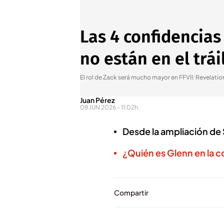
Las 4 confidencias
no están en el trái
El rol de Zack será mucho mayor en FFVII: Revelatio
Juan Pérez
08 JUN 2026 - 11:02h.
Desde la ampliación de S
¿Quién es Glenn en la c
Compartir