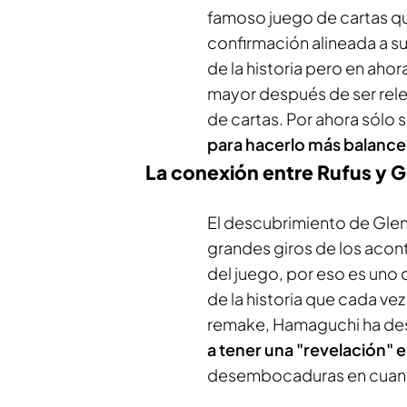
famoso juego de cartas qu
confirmación alineada a su
de la historia pero en ahor
mayor después de ser rele
de cartas. Por ahora sólo
para hacerlo más balance
La conexión entre Rufus y 
El descubrimiento de Glenn
grandes giros de los acon
del juego, por eso es uno 
de la historia que cada ve
remake, Hamaguchi ha de
a tener una "revelación" 
desembocaduras en cuanto 