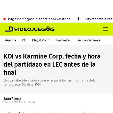
Jorge Martín gana la 'sprint' en Silverstone
El City rechaza la ofe
Análisis
PC
Playstation
Hardware
Juegos de mesa
KOI vs Karmine Corp, fecha y hora
del partidazo en LEC antes de la
final
Elyoya debe liderar a los suyos en el partido más importante de la
temporada.
.
Movistar KOI
Juan Pérez
04 JUN 2026 - 08:06h.