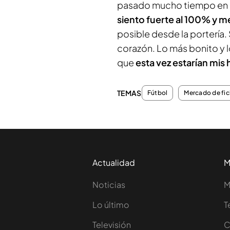
pasado mucho tiempo en la
siento fuerte al 100% y m
posible desde la portería. 
corazón. Lo más bonito y lo
que
esta vez estarían mis
TEMAS
Fútbol
Mercado de fic
Actualidad
M
Noticias
M
Lo último
T
Televisión
C