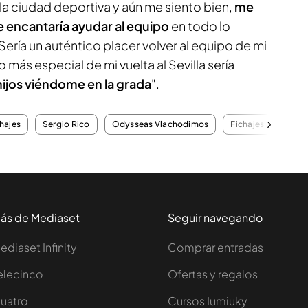
 ciudad deportiva y aún me siento bien,
me
e encantaría ayudar al equipo
en todo lo
Sería un auténtico placer volver al equipo de mi
 más especial de mi vuelta al Sevilla sería
 hijos viéndome en la grada
".
hajes
Sergio Rico
Odysseas Vlachodimos
Fichajes
Fant
ás de Mediaset
Seguir navegando
ediaset Infinity
Comprar entradas
elecinco
Ofertas y regalos
uatro
Cursos Iumiuky