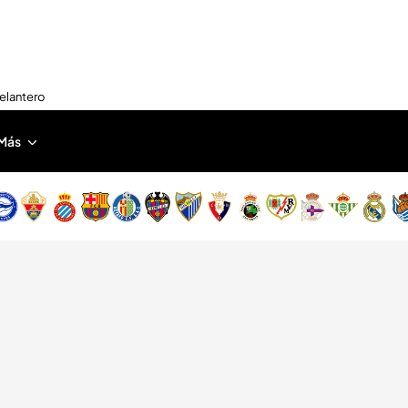
delantero
Más