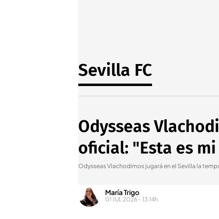
Sevilla FC
Odysseas Vlachodim
oficial: "Esta es m
Odysseas Vlachodimos jugará en el Sevilla la tem
María Trigo
01 JUL 2026 - 13:14h.