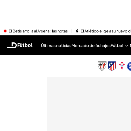
El Betis arrolla al Arsenal: las notas
El Atlético elige a su nuevo 
Fútbol
Últimas noticias
Mercado de fichajes
Fútbol