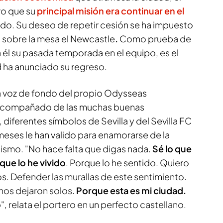
ro que su
principal misión era continuar en el
ido. Su deseo de repetir cesión se ha impuesto
a sobre la mesa el Newcastle
.
Como prueba de
 él su pasada temporada en el equipo, es el
d ha anunciado su regreso.
a voz de fondo del propio Odysseas
acompañado de las muchas buenas
 diferentes símbolos de Sevilla y del Sevilla FC
meses le han valido para enamorarse de la
llismo. "No hace falta que digas nada.
Sé lo que
que lo he vivido
. Porque lo he sentido. Quiero
os. Defender las murallas de este sentimiento.
nos dejaron solos.
Porque esta es mi ciudad.
o
", relata el portero en un perfecto castellano.