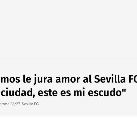
os le jura amor al Sevilla FC
i ciudad, este es mi escudo"
porada 26/27
.
Sevilla FC