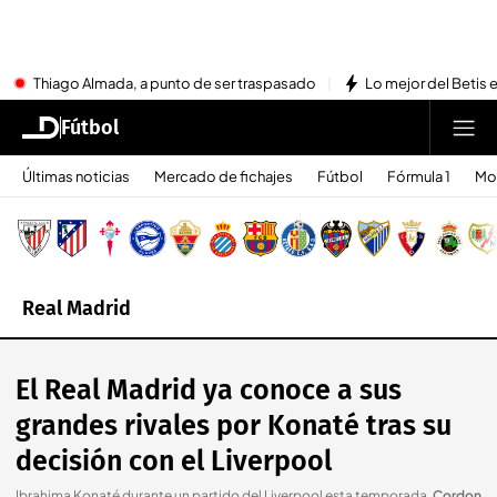
Thiago Almada, a punto de ser traspasado
Lo mejor del Betis e
Fútbol
Últimas noticias
Mercado de fichajes
Fútbol
Fórmula 1
Mo
Real Madrid
El Real Madrid ya conoce a sus
grandes rivales por Konaté tras su
decisión con el Liverpool
Ibrahima Konaté durante un partido del Liverpool esta temporada
.
Cordon