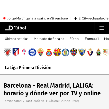
Jorge Martín gana la 'sprint' en Silverstone
El City rechaza la ofe
Fútbol
Últimas noticias
Mercado de fichajes
Fútbol
Fórmula 1
Mo
LaLiga Primera División
Barcelona - Real Madrid, LALIGA:
horario y dónde ver por TV y online
Lamine Yamal y Fran García en El Clásico (Cordon Press)