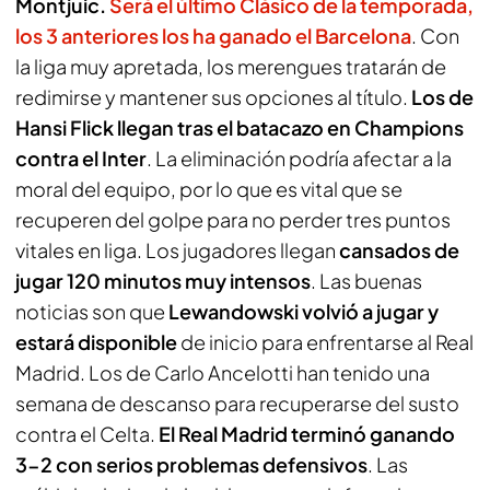
Montjuic.
Será el último Clásico de la temporada,
los 3 anteriores los ha ganado el Barcelona
. Con
la liga muy apretada, los merengues tratarán de
redimirse y mantener sus opciones al título.
Los de
Hansi Flick llegan tras el batacazo en Champions
contra el Inter
. La eliminación podría afectar a la
moral del equipo, por lo que es vital que se
recuperen del golpe para no perder tres puntos
vitales en liga. Los jugadores llegan
cansados de
jugar 120 minutos muy intensos
. Las buenas
noticias son que
Lewandowski volvió a jugar y
estará disponible
de inicio para enfrentarse al Real
Madrid. Los de Carlo Ancelotti han tenido una
semana de descanso para recuperarse del susto
contra el Celta.
El Real Madrid terminó ganando
3-2 con serios problemas defensivos
. Las