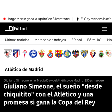
Jorge Martín gana la 'sprint' en Silverstone
El City rechaza la ofe
Fútbol
Últimas noticias
Mercado de fichajes
Fútbol
Fórmula 1
Mo
Atlético de Madrid
Giuliano Simeone, en el Media Day del Atlético de Madrid
.
ElDesmarque
Giuliano Simeone, el sueño "desde
chiquitito" con el Atlético y una
promesa si gana la Copa del Rey