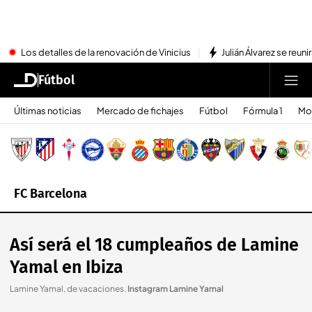
Los detalles de la renovación de Vinicius
Julián Álvarez se reu
Fútbol
Últimas noticias
Mercado de fichajes
Fútbol
Fórmula 1
Mo
FC Barcelona
Así será el 18 cumpleaños de Lamine
Yamal en Ibiza
Lamine Yamal, de vacaciones
.
Instagram Lamine Yamal