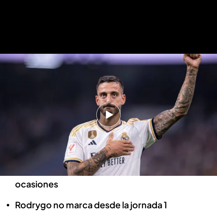
Real Madrid 2-0 Las Palmas: Gol de Joselu
Joselu, la cara, y Rodrygo, la cruz, en
el carrusel de ocasiones del Real
Madrid
Joaquín Anduro
27 SEP 2023 - 21:30h.
Joselu se desquitó con su gol tras fallar varias
ocasiones
Rodrygo no marca desde la jornada 1