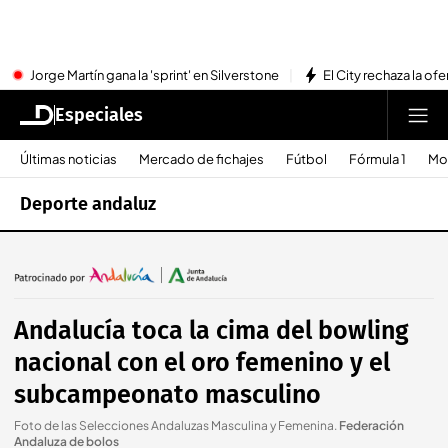
Jorge Martín gana la 'sprint' en Silverstone
El City rechaza la ofe
Especiales
Últimas noticias
Mercado de fichajes
Fútbol
Fórmula 1
Mo
Deporte andaluz
Andalucía toca la cima del bowling
nacional con el oro femenino y el
subcampeonato masculino
Foto de las Selecciones Andaluzas Masculina y Femenina
.
Federación
Andaluza de bolos