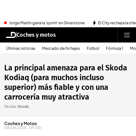
Jorge Martín gana la 'sprint' en Silverstone
El City rechaza la ofe
Coches y motos
Últimas noticias
Mercado de fichajes
Fútbol
Fórmula 1
Mo
La principal amenaza para el Skoda
Kodiaq (para muchos incluso
superior) más fiable y con una
carrocería muy atractiva
Skoda
.
Skoda
Coches y Motos
08 JUN 2026 - 09:33h.