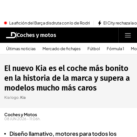
La afición del Barça disdruta con lo de Rodri
El City rechaza la 
Coches y motos
Últimas noticias
Mercado de fichajes
Fútbol
Fórmula 1
Mo
El nuevo Kia es el coche más bonito
en la historia de la marca y supera a
modelos mucho más caros
Kia logo
.
Kia
Coches y Motos
08 JUN 2026 - 11:06h.
Diseño llamativo, motores para todos los