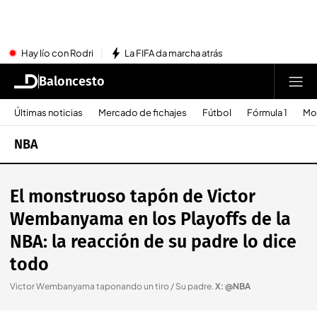
Hay lío con Rodri
La FIFA da marcha atrás
Baloncesto
Últimas noticias
Mercado de fichajes
Fútbol
Fórmula 1
Mo
NBA
El monstruoso tapón de Victor
Wembanyama en los Playoffs de la
NBA: la reacción de su padre lo dice
todo
Victor Wembanyama taponando un tiro / Su padre
.
X: @NBA