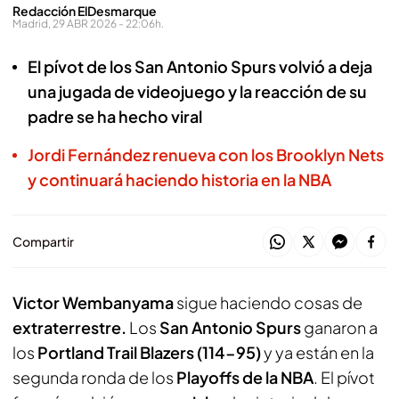
Redacción ElDesmarque
Madrid, 29 ABR 2026 - 22:06h.
El pívot de los San Antonio Spurs volvió a deja
una jugada de videojuego y la reacción de su
padre se ha hecho viral
Jordi Fernández renueva con los Brooklyn Nets
y continuará haciendo historia en la NBA
Compartir
Victor Wembanyama
sigue haciendo cosas de
extraterrestre.
Los
San Antonio Spurs
ganaron a
los
Portland Trail Blazers (114-95)
y ya están en la
segunda ronda de los
Playoffs de la NBA
. El pívot