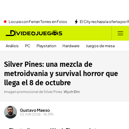
Locura con Ferran Torres en Foios
El City rechaza la oferta por 
Análisis
PC
Playstation
Hardware
Juegos de mesa
Silver Pines: una mezcla de
metroidvania y survival horror que
llega el 8 de octubre
Imagen promocional de Silver Pines
.
Wych Elm
Gustavo Maeso
02 JUN 2026 - 16:39h.