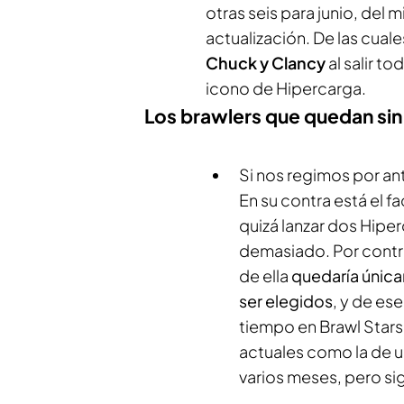
otras seis para junio, del
actualización. De las cual
Chuck y Clancy
al salir t
icono de Hipercarga.
Los brawlers que quedan sin
Si nos regimos por an
En su contra está el f
quizá lanzar dos Hipe
demasiado. Por contr
de ella
quedaría única
ser elegidos
, y de es
tiempo en
Brawl Stars
actuales como la de u
varios meses, pero sig