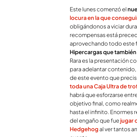
Este lunes comenzó el
nue
locura en la que consegui
obligándonos a viciar duran
recompensas está precedid
aprovechando todo este f
Hipercargas que también ve
Rara es la presentación 
para adelantar contenido, 
de este evento que preci
toda una Caja Ultra de tro
habrá que esforzarse entre
objetivo final, como realm
hasta el infinito. Enorme
del engaño que fue
jugar 
Hedgehog
al ver tantos a