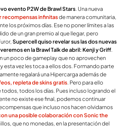
vo evento P2W de
Brawl Stars
. Una nueva
r recompensas infinitas
de manera comunitaria,
te los próximos días. Ese no poner límites a las
o de un gran premio al que llegar, pero
uror,
Supercell quiso revelar sus las dos nuevas
remos en la Brawl Talk de abril: Kenji y Griff
.
con un poco de gameplay que no aprovechen
y esta vez les toca a ellos dos. Formando parte
samente regalará una Hipercarga además de
feos, repleta de skins gratis
. Pero para ello
 todos, todos los días. Pues incluso logrando el
ente no existe ese final, podemos continuar
s recompensas que incluso nos hacen olvidarnos
con una posible colaboración con
Sonic the
nillos, que no monedas, en la presentación del