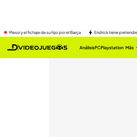
Messi y el fichaje de su hijo por el Barça
Endrick tiene pretendi
Análisis
PC
Playstation
Más