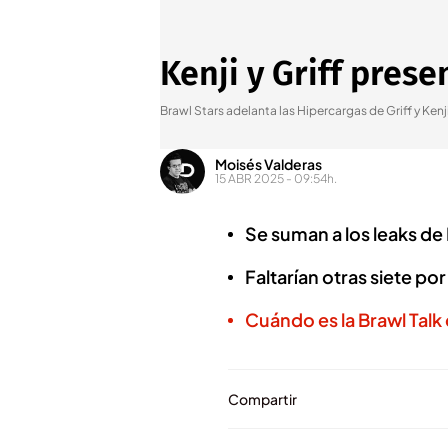
Kenji y Griff pres
Brawl Stars adelanta las Hipercargas de Griff y Kenj
Moisés Valderas
15 ABR 2025 - 09:54h.
Se suman a los leaks de
Faltarían otras siete po
Cuándo es la Brawl Talk 
Compartir