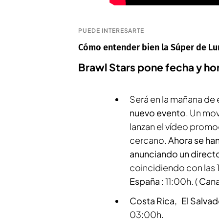
PUEDE INTERESARTE
Cómo entender bien la Súper de Lu
Brawl Stars pone fecha y ho
Será en la mañana de
nuevo evento
. Un mov
lanzan el vídeo promo
cercano.
Ahora se han 
anunciando un direct
coincidiendo con las 
España
: 11:00h. (
Cana
Costa Rica, El Salva
03:00h.