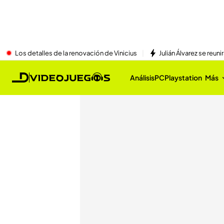
Los detalles de la renovación de Vinicius
Julián Álvarez se reu
Análisis
PC
Playstation
Más