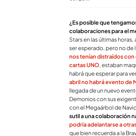
¿Es posible que tengamos
colaboraciones para el me
Stars
en las últimas horas
ser esperado, pero no de l
nos tenían distraídos con
cartas UNO
, estaban maq
habrá que esperar para ve
abril no habrá evento d
llegada de un nuevo evento
Demonios con sus exigent
con el Megaárbol de Navi
sutil a una colaboración
podría adelantarse a otr
que bien recuerda a la Braw