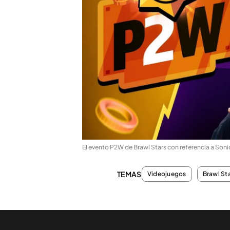
El evento P2W de Brawl Stars con referencia a Soni
TEMAS
Videojuegos
Brawl St