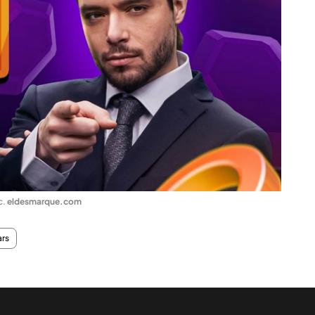
c
.
eldesmarque.com
ars