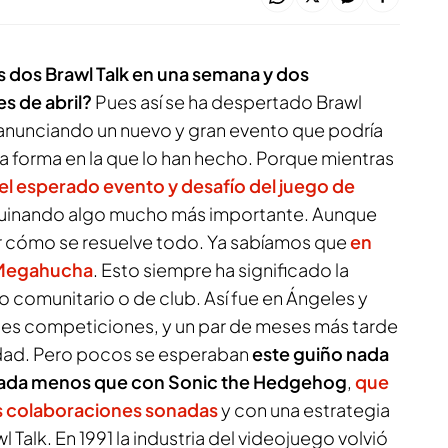
 dos Brawl Talk en una semana y dos
s de abril?
Pues así se ha despertado
Brawl
, anunciando un nuevo y gran evento que podría
a forma en la que lo han hecho. Porque mientras
 el esperado evento y desafío del juego de
uinando algo mucho más importante. Aunque
r cómo se resuelve todo. Ya sabíamos que
en
e Megahucha
. Esto siempre ha significado la
 comunitario o de club. Así fue en Ángeles y
es competiciones, y un par de meses más tarde
dad. Pero pocos se esperaban
este guiño nada
 nada menos que con Sonic the Hedgehog
,
que
as colaboraciones sonadas
y con una estrategia
l Talk. En 1991 la industria del videojuego volvió