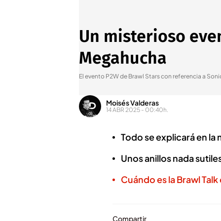
Un misterioso even
Megahucha
El evento P2W de Brawl Stars con referencia a Soni
Moisés Valderas
14 ABR 2025 - 00:40h.
Todo se explicará en la
Unos anillos nada sutil
Cuándo es la Brawl Talk 
Compartir