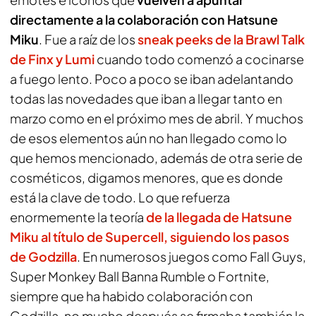
directamente a la colaboración con Hatsune
Miku
. Fue a raíz de los
sneak peeks de la Brawl Talk
de Finx y Lumi
cuando todo comenzó a cocinarse
a fuego lento. Poco a poco se iban adelantando
todas las novedades que iban a llegar tanto en
marzo como en el próximo mes de abril. Y muchos
de esos elementos aún no han llegado como lo
que hemos mencionado, además de otra serie de
cosméticos, digamos menores, que es donde
está la clave de todo. Lo que refuerza
enormemente la teoría
de la llegada de Hatsune
Miku al título de Supercell, siguiendo los pasos
de Godzilla
. En numerosos juegos como
Fall Guys
,
Super Monkey Ball Banna Rumble
o
Fortnite
,
siempre que ha habido colaboración con
Godzilla, no mucho después se firmaba también la