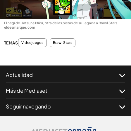
El negi de Hatsune Miku, otra de las pistas de su llegada a Brawl Stars
.
eldesmarque.com
TEMAS
Videojuegos
Brawl Stars
Actualidad
Más de Mediaset
Seguir navegando