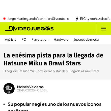
Jorge Martín gana la 'sprint' en Silverstone
El City rechaza la ofe
Análisis
PC
Playstation
Hardware
Juegos de mesa
La enésima pista para la llegada de
Hatsune Miku a Brawl Stars
El negi de Hatsune Miku, otra de las pistas de su llegada a Brawl Stars
Moisés Valderas
21 MAR 2025 - 08:38h.
Su popular negi es uno de los nuevos iconos
por llegar