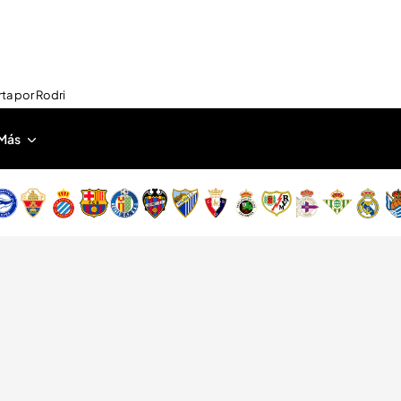
rta por Rodri
Más