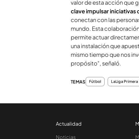
valor de esta acción que g
clave impulsar iniciativas
conectan con las personas
mundo. Esta colaboración 
permite actuar directament
una instalación que apuesta
mismo tiempo que nos inv
propósito", señaló.
TEMAS
Fútbol
LaLiga Primera 
Actualidad
M
Noticias
M