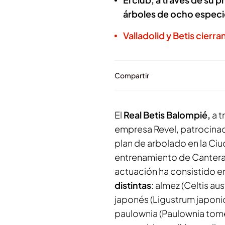
árboles de ocho especie
Valladolid y Betis cierr
Compartir
El
Real Betis Balompié,
a t
empresa Revel, patrocinad
plan de arbolado en la Ciu
entrenamiento de Cantera 
actuación ha consistido e
distintas
: almez (Celtis aus
japonés (Ligustrum japonic
paulownia (Paulownia tome