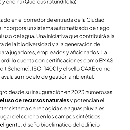
 y encina (Quercus rotundifolia).
izado en el corredor de entrada de la Ciudad
 e incorpora un sistema automatizado de riego
 uso del agua. Una iniciativa que contribuirá a la
a de la biodiversidad y a la generación de
ara jugadores, empleados y aficionados. La
Gordillo cuenta con certificaciones como EMAS
it Scheme), ISO-14001 y el sello CAAE como
e avala su modelo de gestión ambiental.
ntegró desde su inauguración en 2023 numerosas
el uso de recursos naturales
y potencian el
e: sistema de recogida de aguas pluviales,
lugar del corcho en los campos sintéticos,
teligent
e, diseño bioclimático del edificio