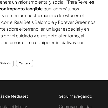
enera un valor ambiental y social. "Para Revel
es
 con impacto tangible
que, además, nos
 y refuerzan nuestra manera de estar en el
con el Real Betis Balompié y Forever Green nos
e sobre el terreno, en un lugar especial y en
 por el cuidado y el respeto al entorno, al
olucramos como equipo en iniciativas con
División
Cantera
ás de Mediaset
Seguir navegando
ediaset Infinity
Comprar entradas