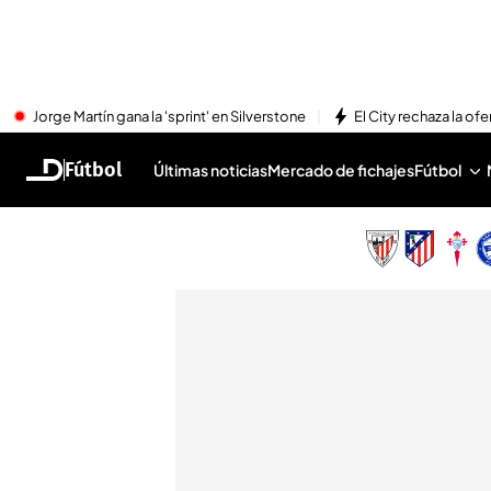
Jorge Martín gana la 'sprint' en Silverstone
El City rechaza la ofe
Fútbol
Últimas noticias
Mercado de fichajes
Fútbol