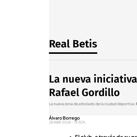
Real Betis
La nueva iniciativ
Rafael Gordillo
La nueva zona de arbolado de la ciudad deportiva
.
Álvaro Borrego
28 ABR 2026 - 19:50h.
El club, a través de su